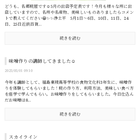
どうも、名郷糀屋です☺5月の出店予定表です！今月も様々な所に出
店していますので、名所や名産物、美味しいものありましたらコメン
トで教えてください😁✨✨浄土平 5月1日～6日、10日、11日、24
日、25日近鉄百貨...
続きを読む
味噌作りの講師してきました☺
2025/05/01 09:10
今年も講師として、福島東稜高等学校の食物文化科3年生に、味噌作
りを体験してもらいました！糀の作り方、利用方法、美味しい食べ方
を座学で学んでもらい。お味噌作りをしてもらいました。今日仕込ん
だお味噌は8...
続きを読む
スカイライン