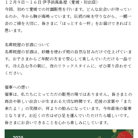
１２月９日～１６日 伊予鉄高島屋（愛媛・初出店）
今回、初めて愛媛での対面販売を行います。どんな出会いが待ってい
るのか、今から胸が高鳴っています。伝統の味を守りながら、一期一
会のご縁を大切に、皆さまに「ほっとする一杯」をお届けできればと
思います。
名郷糀屋の甘酒について
名郷糀屋の甘酒は、砂糖を使わず糀の自然な甘みだけで仕上げていま
す。お子さまからご年配の方まで安心して楽しんでいただける一品で
す。冷え込む冬の朝に、夜のリラックスタイムに、ぜひ寄り添わせて
ください。
催事への想い
催事は、私たちにとってただの販売の場ではありません。皆さまとの
再会や新しい出会いが生まれる大切な時間です。応援の言葉や「また
来たよ！」の笑顔が、何よりの励みになっています。今年最後の催事
となります。お近くの方はぜひ足を運んでいただけたら嬉しいです。
皆さまにお会いできることを心から楽しみにしています。