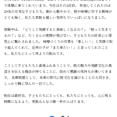
り体験に来てくれています。今日はその2日目。 参加してくれたのは
29名の元気な子どもたち。朝から賑やかで、糀や味噌に対する興味が
とても強く、私たち家族も嬉しい気持ちでいっぱいになりました。
体験中は、「どうして発酵すると美味しくなるの？」「糀って生きて
るの？」など、たくさんの質問が飛び交い、子どもたちの好奇心と探
究心に驚かされました。 味噌づくりの作業も「楽しい！」と笑顔で取
り組んでくれて、近所の子が「また来たい！」と言ってくれたこと
も、私たちにとって何よりの励みです。
こうして子どもたちと直接ふれあうことで、糀の魅力や発酵文化の奥
深さを伝える機会が持てることに、改めて感謝の気持ちが湧いてきま
す。 名郷糀屋として、未来の世代に糀文化を届けることの大切さを、
しっかり胸に刻んだ一日でした。
明日は最終日。子どもたちにとっても、私たちにとっても、心に残る
時間になるよう、家族みんなで精一杯がんばります。