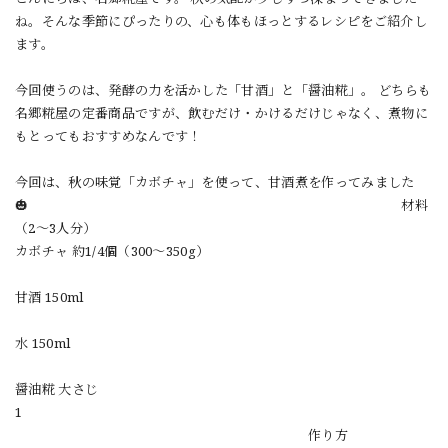
ね。そんな季節にぴったりの、心も体もほっとするレシピをご紹介し
ます。
今回使うのは、発酵の力を活かした「甘酒」と「醤油糀」。 どちらも
名郷糀屋の定番商品ですが、飲むだけ・かけるだけじゃなく、煮物に
もとってもおすすめなんです！
今回は、秋の味覚「カボチャ」を使って、甘酒煮を作ってみました
🎃 材料
（2〜3人分）
カボチャ 約1/4個（300〜350g）
甘酒 150ml
水 150ml
醤油糀 大さじ
1
作り方