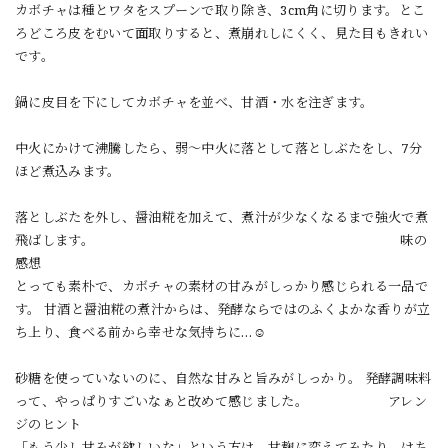
カボチャは種とワタをスプーンで取り除き、3cm角に切ります。とこ
ろどころ皮をむいて面取りすると、煮崩れしにくく、見た目もきれい
です。
鍋に皮目を下にしてカボチャを並べ、甘酒・水を注ぎます。
中火にかけて沸騰したら、弱〜中火に落として落としぶたをし、7分
ほど煮込みます。
落としぶたを外し、醤油糀を加えて、煮汁が少なくなるまで強火で煮
飛ばします。 味の
感想
とっても素朴で、カボチャの素材の甘みがしっかり感じられる一品で
す。 甘酒と醤油糀の煮汁からは、発酵ならではのふくよかな香りが立
ち上り、食べる前から幸せな気持ちに…☺️
砂糖を使っていないのに、自然な甘みと旨みがしっかり。 発酵調味料
って、やっぱりすごいなぁと改めて感じました。 アレン
ジのヒント
「もう少し甘みが欲しいな」という方は、甘麹に変えてみたり、はち